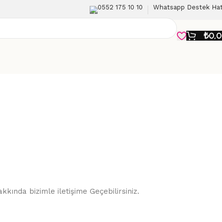
0552 175 10 10
Whatsapp Destek Hat
₺
0,
kkında bizimle iletişime Geçebilirsiniz.