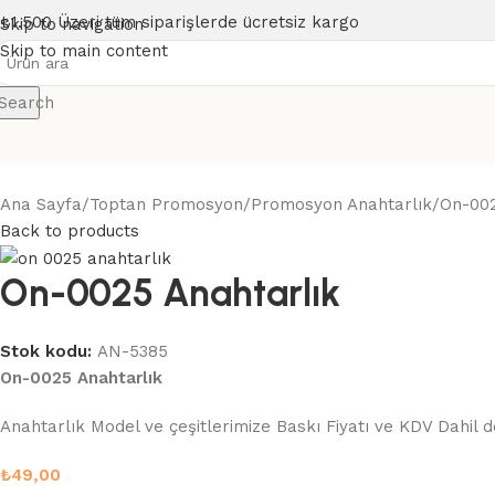
₺1.500 Üzeri tüm siparişlerde ücretsiz kargo
Skip to navigation
Skip to main content
Search
Ana Sayfa
Toptan Promosyon
Promosyon Anahtarlık
On-002
Back to products
On-0025 Anahtarlık
Stok kodu:
AN-5385
On-0025 Anahtarlık
Anahtarlık Model ve çeşitlerimize Baskı Fiyatı ve KDV Dahil de
₺
49,00