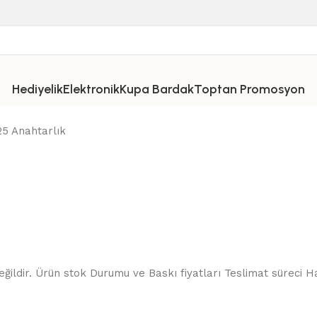
Hediyelik
Elektronik
Kupa Bardak
Toptan Promosyon
5 Anahtarlık
ğildir. Ürün stok Durumu ve Baskı fiyatları Teslimat süreci Ha