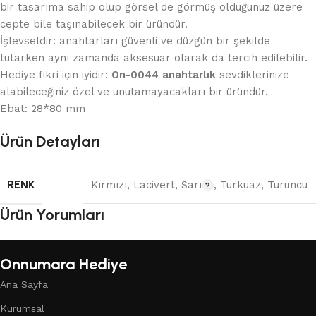
bir tasarıma sahip olup görsel de görmüş olduğunuz üzere
cepte bile taşınabilecek bir üründür.
İşlevseldir: anahtarları güvenli ve düzgün bir şekilde
tutarken aynı zamanda aksesuar olarak da tercih edilebilir.
Hediye fikri için iyidir:
On-0044 anahtarlık
sevdiklerinize
alabileceğiniz özel ve unutamayacakları bir üründür.
Ebat: 28*80 mm
Ürün Detayları
RENK
Kırmızı
,
Lacivert
,
Sarı
,
Turkuaz
,
Turuncu
Ürün Yorumları
Onnumara Hediye
Ana Sayfa
Kurumsal