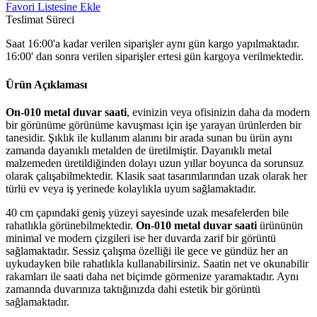
Favori Listesine Ekle
Teslimat Süreci
Saat 16:00'a kadar verilen siparişler aynı gün kargo yapılmaktadır.
16:00' dan sonra verilen siparişler ertesi gün kargoya verilmektedir.
Ürün Açıklaması
On-010 metal duvar saati
, evinizin veya ofisinizin daha da modern
bir görünüme görünüme kavuşması için işe yarayan ürünlerden bir
tanesidir. Şıklık ile kullanım alanını bir arada sunan bu ürün aynı
zamanda dayanıklı metalden de üretilmiştir. Dayanıklı metal
malzemeden üretildiğinden dolayı uzun yıllar boyunca da sorunsuz
olarak çalışabilmektedir. Klasik saat tasarımlarından uzak olarak her
türlü ev veya iş yerinede kolaylıkla uyum sağlamaktadır.
40 cm çapındaki geniş yüzeyi sayesinde uzak mesafelerden bile
rahatlıkla görünebilmektedir.
On-010 metal duvar saati
ürününün
minimal ve modern çizgileri ise her duvarda zarif bir görüntü
sağlamaktadır. Sessiz çalışma özelliği ile gece ve gündüz her an
uykudayken bile rahatlıkla kullanabilirsiniz. Saatin net ve okunabilir
rakamları ile saati daha net biçimde görmenize yaramaktadır. Aynı
zamannda duvarınıza taktığınızda dahi estetik bir görüntü
sağlamaktadır.