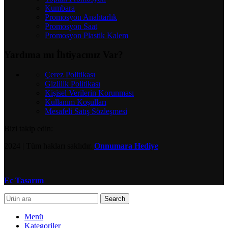
Kumbara
Promosyon Anahtarlık
Promosyon Saat
Promosyon Plastik Kalem
Yardıma mı İhtiyacınız Var?
Çerez Politikası
Gizlilik Politikası
Kişisel Verilerin Korunması
Kullanım Koşulları
Mesafeli Satış Sözleşmesi
Bizi takip edin:
2024
| Tüm hakları saklıdır.
Onnumara Hediye
Ec Tasarım
Search
Menü
Kategoriler