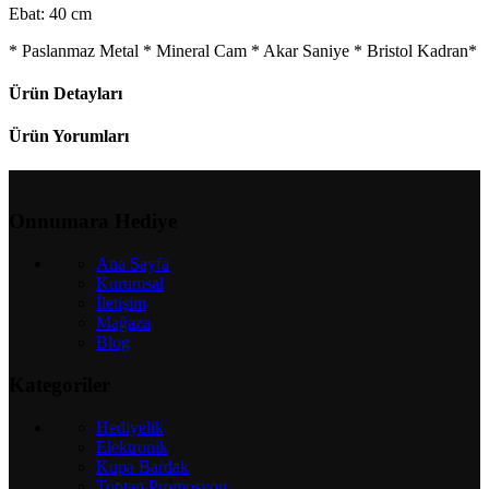
Ebat: 40 cm
* Paslanmaz Metal * Mineral Cam * Akar Saniye * Bristol Kadran*
Ürün Detayları
Ürün Yorumları
Onnumara Hediye
Ana Sayfa
Kurumsal
İletişim
Mağaza
Blog
Kategoriler
Hediyelik
Elektronik
Kupa Bardak
Toptan Promosyon