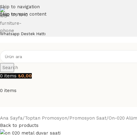
Skip to navigation
Skip to main content
0552 175 10 10
Whatsapp Destek Hattı
Search
0
items
₺
0,00
0
items
Ana Sayfa
Toptan Promosyon
Promosyon Saat
On-020 Alüm
Back to products