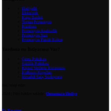
Hediyelik
Elektronik
Kupa Bardak
Toptan Promosyon
Kumbara
Promosyon Anahtarlık
Promosyon Saat
Promosyon Plastik Kalem
Yardıma mı İhtiyacınız Var?
Çerez Politikası
Gizlilik Politikası
Kişisel Verilerin Korunması
Kullanım Koşulları
Mesafeli Satış Sözleşmesi
Bizi takip edin:
2024
| Tüm hakları saklıdır.
Onnumara Hediye
Ec Tasarım