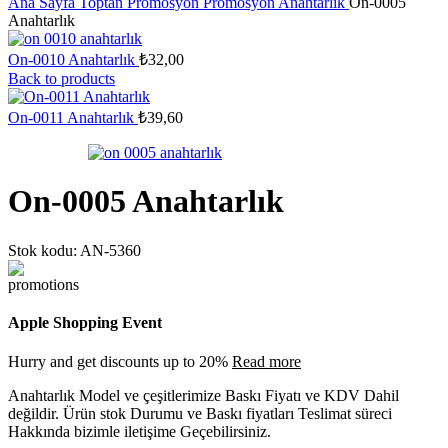
Ana Sayfa
Toptan Promosyon
Promosyon Anahtarlık
On-0005
Anahtarlık
On-0010 Anahtarlık
₺
32,00
Back to products
On-0011 Anahtarlık
₺
39,60
On-0005 Anahtarlık
Stok kodu:
AN-5360
Apple Shopping Event
Hurry and get discounts up to 20%
Read more
Anahtarlık Model ve çeşitlerimize Baskı Fiyatı ve KDV Dahil
değildir. Ürün stok Durumu ve Baskı fiyatları Teslimat süreci
Hakkında bizimle iletişime Geçebilirsiniz.