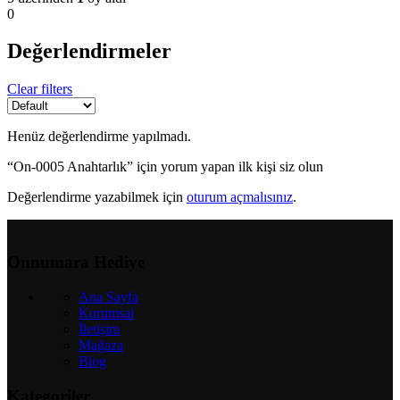
0
Değerlendirmeler
Clear filters
Henüz değerlendirme yapılmadı.
“On-0005 Anahtarlık” için yorum yapan ilk kişi siz olun
Değerlendirme yazabilmek için
oturum açmalısınız
.
Onnumara Hediye
Ana Sayfa
Kurumsal
İletişim
Mağaza
Blog
Kategoriler